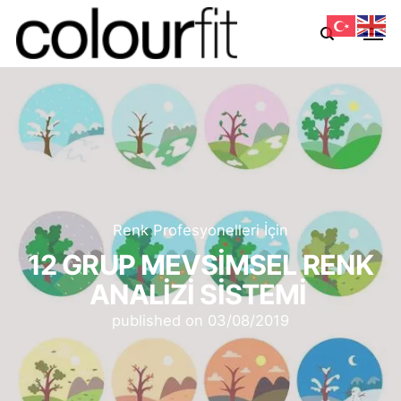
Renk Profesyonelleri İçin
12 GRUP MEVSİMSEL RENK
ANALİZİ SİSTEMİ
published on
03/08/2019