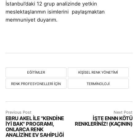
İstanbul’daki 12 grup analizinde yetkin
meslektaşlarımın isimlerini paylaşmaktan
memnuniyet duyarım.
EĞITIMLER
KIŞISEL RENK YÖNETIMI
RENK PROFESYONELLERI İÇIN
TERMINOLOJI
Previous Post
Next Post
EBRU AKEL İLE "KENDİNE
İŞTE ENNN KÖTÜ
İYİ BAK" PROGRAMI,
RENKLERİNİZ! (KAÇININ)
ONLARCA RENK
ANALİZİNE EV SAHİPLİĞİ