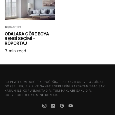
16/04/2013
ODALARA GÖRE BOYA
RENGİ SEÇİMİ -
RÖPORTAJ
3 min read
BU PLATFORMDAKI FIKIR/GÖRÜŞ/BILGI YAZILARI VE ORIJINAL
GÖRSELLER, FIKIR VE SANAT ESERLERINI KAPSAYAN 5846 SAYILI
KANUN ILE KORUNMAKTADIR. TÜM HAKLARI SAKLIDIR.
COPYRIGHT © OYA MINE KOMAR.