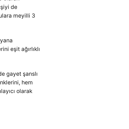
işiyi de
lara meyilli 3
 yana
ni eşit ağırlıklı
de gayet şanslı
nklerini, hem
layıcı olarak