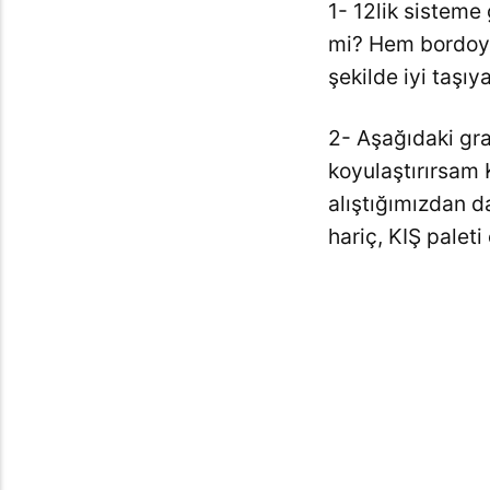
1- 12lik sisteme 
mi? Hem bordoyu
şekilde iyi taşıy
2- Aşağıdaki gra
koyulaştırırsam
alıştığımızdan d
hariç, KIŞ palet