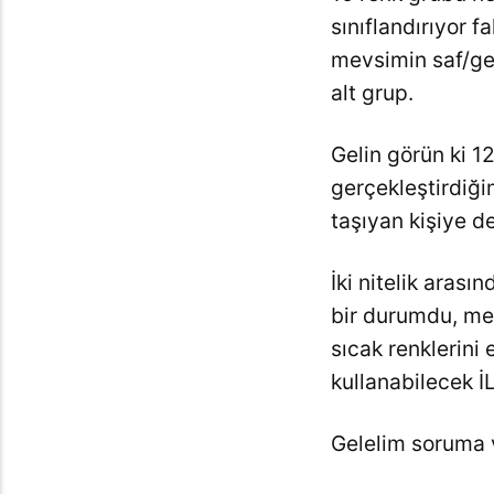
sınıflandırıyor f
mevsimin saf/ger
alt grup.
Gelin görün ki 
gerçekleştirdiğim
taşıyan kişiye 
İki nitelik aras
bir durumdu, mev
sıcak renklerini
kullanabilecek 
Gelelim soruma v