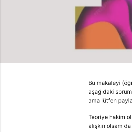
Bu makaleyi (öğ
aşağıdaki soruma
ama lütfen payl
Teoriye hakim o
alışkın olsam da