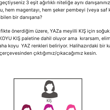
geçtiyseniz 3 eşit ağırlıklı niteliğe aynı danışanın
, hem magentayı, hem şeker pembeyi (veya saf kı
abilen bir danışana?
fikte önerdiğim üzere, YAZa meyilli KIŞ için soğuk a
 KOYU KIŞ paletine dahil oluyor ama kırarsam, el
aha koyu YAZ renkleri beliriyor. Halihazırdaki bir 
i çerçevesinden çıktığımız/çıkacağımız kesin.