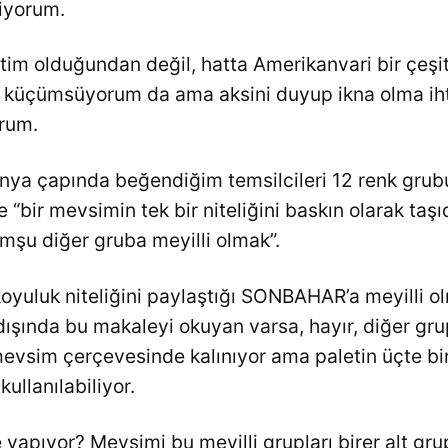
liyorum.
tim olduğundan değil, hatta Amerikanvari bir çeşi
k küçümsüyorum da ama aksini duyup ikna olma ih
rum.
ya çapında beğendiğim temsilcileri 12 renk grubu
 “bir mevsimin tek bir niteliğini baskın olarak taşıd
omşu diğer gruba meyilli olmak”.
koyuluk niteliğini paylaştığı SONBAHAR’a meyilli ol
ışında bu makaleyi okuyan varsa, hayır, diğer gr
mevsim çerçevesinde kalınıyor ama paletin üçte bi
kullanılabiliyor.
 yapıyor? Mevsimi bu meyilli grupları birer alt gru