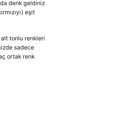
ızda denk geldiniz
rmızıyı) eşit
lt tonlu renkleri
imizde sadece
kaç ortak renk