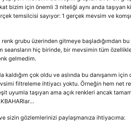
akat bizim için önemli 3 niteliği aynı anda taşıyan k
çek temsilcisi sayıyor: 1 gerçek mevsim ve komşu
12 renk grubu üzerinden gitmeye başladığımdan bu
 seansların hiç birinde, bir mevsimin tüm özellikleri
denk gelmedim.
ında kaldığım çok oldu ve aslında bu danışanım için 
simi filtreleme ihtiyacı yoktu. Örneğin hem net re
 eşit uyumla taşıyan ama açık renkleri ancak tamam
İLKBAHARlar…
e sizin gözlemlerinizi paylaşmanıza ihtiyacıma: