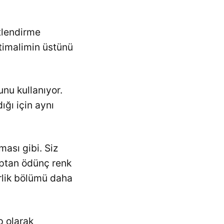
tlendirme
timalimin üstünü
nu kullanıyor.
ığı için aynı
ması gibi. Siz
uptan ödünç renk
rlik bölümü daha
p olarak