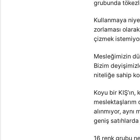
grubunda tökez
Kullanmaya niye
zorlaması olara
çizmek istemiyo
Mesleğimizin dün
Bizim deyişimizle
niteliğe sahip k
Koyu bir KIŞ’ın, 
meslektaşlarım d
alınmıyor, aynı 
geniş satıhlarda 
16 renk grubu ne