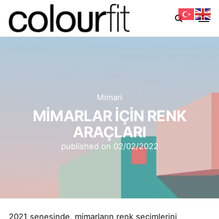
Mimari
MİMARLAR İÇİN RENK
ARAÇLARI
published on
02/02/2022
2021 senesinde, mimarların renk seçimlerini