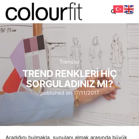
Trendler
TREND RENKLERİ HİÇ
SORGULADINIZ MI?
published on
17/11/2017
Aradığını bulmakla, sunulanı almak arasında büyük